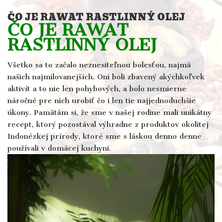
ČO JE RAWAT RASTLINNÝ OLEJ
ČO JE RAWAT
RASTLINNÝ OLEJ
Všetko sa to začalo neznesiteľnou bolesťou, najmä
našich najmilovanejších. Oni boli zbavený akýchkoľvek
aktivít a to nie len pohybových, a bolo nesmierne
náročné pre nich urobiť čo i len tie najjednoduchšie
úkony. Pamätám si, že sme v našej rodine mali unikátny
recept, ktorý pozostával výhradne z produktov okolitej
Indonézkej prírody, ktoré sme s láskou denno denne
používali v domácej kuchyni.