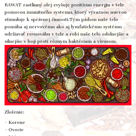
RAWAT rastlinný olej zvyšuje pozitívnu energiu v tele
pomocou imunitného systemu, ktorý výraznou mierou
stimuluje k správnej činnosti.Tým pádom naše telo
pomáha aj nervovému ako aj lymfatickému systému
udržiavať rovnováhu v tele a robí naše telo odolnejšie a
silnejšie v boji proti rôznym baktériam a vírusom.
Zloženie:
- Korene
- Ovocie