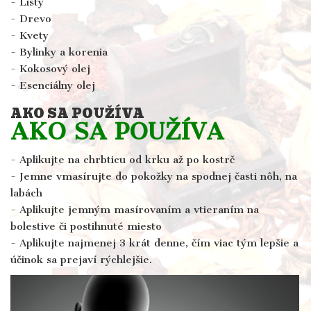
- Listy
- Drevo
- Kvety
- Bylinky a korenia
- Kokosový olej
- Esenciálny olej
AKO SA POUŽÍVA
AKO SA POUŽÍVA
- Aplikujte na chrbticu od krku až po kostrč
- Jemne vmasírujte do pokožky na spodnej časti nôh, na
labách
- Aplikujte jemným masírovaním a vtieraním na
bolestive či postihnuté miesto
- Aplikujte najmenej 3 krát denne, čím viac tým lepšie a
účinok sa prejaví rýchlejšie.