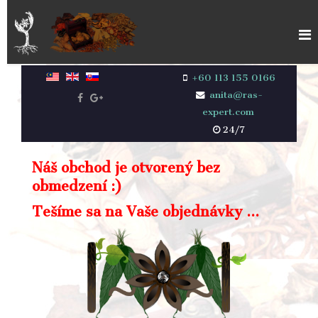
+60 113 155 0166
anita@ras-
expert.com
24/7
Náš obchod je otvorený bez
obmedzení :)
Tešíme sa na Vaše objednávky ...