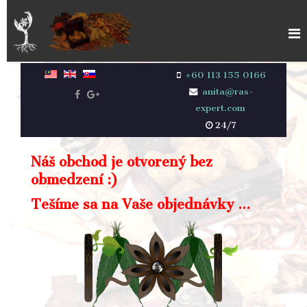
+60 113 155 0166
anita@ras-
expert.com
24/7
Náš obchod je otvorený bez
obmedzení :)
Tešíme sa na Vaše objednávky ...