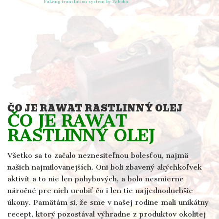
FaLang translation system by Faboba
ČO JE RAWAT RASTLINNÝ OLEJ
ČO JE RAWAT
RASTLINNÝ OLEJ
Všetko sa to začalo neznesiteľnou bolesťou, najmä
našich najmilovanejších. Oni boli zbavený akýchkoľvek
aktivít a to nie len pohybových, a bolo nesmierne
náročné pre nich urobiť čo i len tie najjednoduchšie
úkony. Pamätám si, že sme v našej rodine mali unikátny
recept, ktorý pozostával výhradne z produktov okolitej