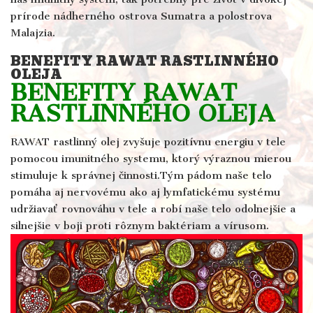
prírode nádherného ostrova Sumatra a polostrova
Malajzia.
BENEFITY RAWAT RASTLINNÉHO
OLEJA
BENEFITY RAWAT
RASTLINNÉHO OLEJA
RAWAT rastlinný olej zvyšuje pozitívnu energiu v tele
pomocou imunitného systemu, ktorý výraznou mierou
stimuluje k správnej činnosti.Tým pádom naše telo
pomáha aj nervovému ako aj lymfatickému systému
udržiavať rovnováhu v tele a robí naše telo odolnejšie a
silnejšie v boji proti rôznym baktériam a vírusom.