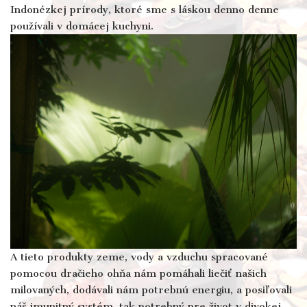
Indonézkej prírody, ktoré sme s láskou denno denne
používali v domácej kuchyni.
A tieto produkty zeme, vody a vzduchu spracované
pomocou dračieho ohňa nám pomáhali liečiť našich
milovaných, dodávali nám potrebnú energiu, a posiľovali
náš imunitný systém, tak potrebný pre život v divokej